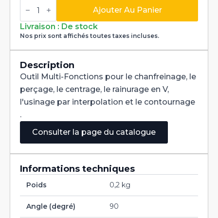
quantité
de
Ajouter Au Panier
Fraise
Multi-
Livraison : De stock
Fonctions
Nos prix sont affichés toutes taxes incluses.
Multi-
V
90°
Carbure+
Description
Tialn
Outil Multi-Fonctions pour le chanfreinage, le
dia
2mm
perçage, le centrage, le rainurage en V,
l'usinage par interpolation et le contournage
.
Consulter la page du catalogue
Informations techniques
Poids
0,2 kg
Angle (degré)
90