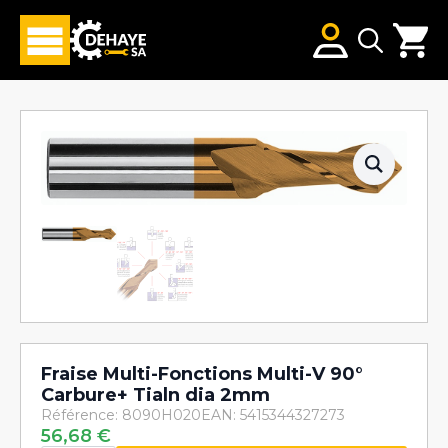
Search
for:
Fraise Multi-Fonctions Multi-V 90°
Carbure+ Tialn dia 2mm
Référence: 8090H020
EAN: 5415344327273
56,68
€