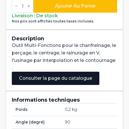
quantité
de
Ajouter Au Panier
Fraise
Multi-
Livraison : De stock
Fonctions
Nos prix sont affichés toutes taxes incluses.
Multi-
V
90°
Carbure+
Description
Tialn
Outil Multi-Fonctions pour le chanfreinage, le
dia
1,7mm
perçage, le centrage, le rainurage en V,
l'usinage par interpolation et le contournage
.
Consulter la page du catalogue
Informations techniques
Poids
0,2 kg
Angle (degré)
90