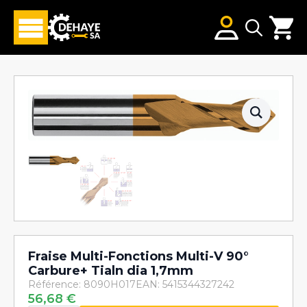
Search
for:
Fraise Multi-Fonctions Multi-V 90°
Carbure+ Tialn dia 1,7mm
Référence: 8090H017
EAN: 5415344327242
56,68
€