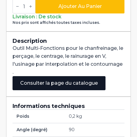
quantité
de
Ajouter Au Panier
Fraise
Multi-
Livraison : De stock
Fonctions
Nos prix sont affichés toutes taxes incluses.
Multi-
V
90°
Carbure+
Description
Tialn
Outil Multi-Fonctions pour le chanfreinage, le
dia
1,5mm
perçage, le centrage, le rainurage en V,
l'usinage par interpolation et le contournage
.
Consulter la page du catalogue
Informations techniques
Poids
0,2 kg
Angle (degré)
90