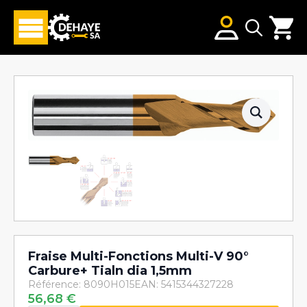
Search
for:
Fraise Multi-Fonctions Multi-V 90°
Carbure+ Tialn dia 1,5mm
Référence: 8090H015
EAN: 5415344327228
56,68
€