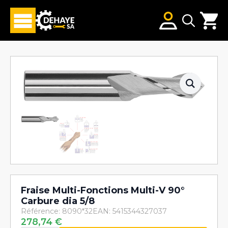
Search
for:
Fraise Multi-Fonctions Multi-V 90°
Carbure dia 5/8
Référence: 8090*32
EAN: 5415344327037
278,74
€