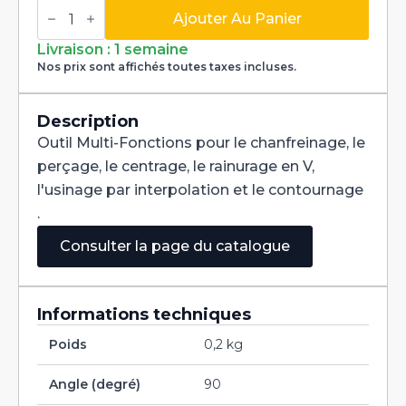
quantité
de
Ajouter Au Panier
Fraise
Multi-
Livraison : 1 semaine
Fonctions
Nos prix sont affichés toutes taxes incluses.
Multi-
V
90°
Carbure
Description
dia
Outil Multi-Fonctions pour le chanfreinage, le
5/8
perçage, le centrage, le rainurage en V,
l'usinage par interpolation et le contournage
.
Consulter la page du catalogue
Informations techniques
Poids
0,2 kg
Angle (degré)
90