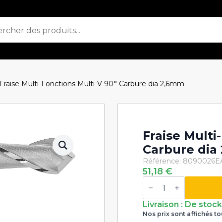
Fraise Multi-Fonctions Multi-V 90° Carbure dia 2,6mm
Fraise Multi
Carbure dia
Référence: 8090026
E
51,18
€
quantité
de
Fraise
Multi-
Livraison : De stoc
Fonctions
Nos prix sont affichés to
Multi-