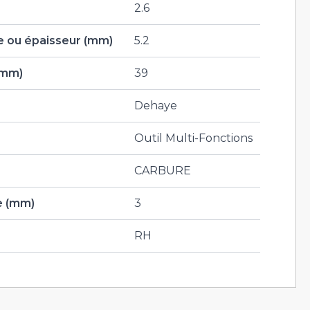
2.6
 ou épaisseur (mm)
5.2
(mm)
39
Dehaye
Outil Multi-Fonctions
CARBURE
e (mm)
3
RH