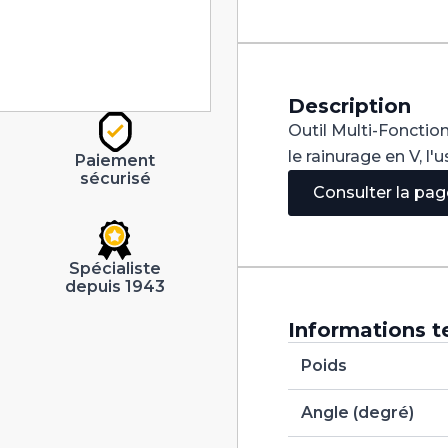
V
90°
Carbure
dia
2,6mm
Description
Outil Multi-Fonction
le rainurage en V, l
Paiement
sécurisé
Consulter la pa
Spécialiste
depuis 1943
Informations t
Poids
Angle (degré)