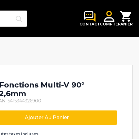
Search
for:
CONTACT
COMPTE
PANIER
-Fonctions Multi-V 90°
 2,6mm
AN: 5415344326900
Ajouter Au Panier
k
utes taxes incluses.