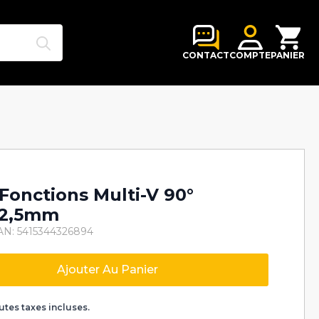
Search
for:
CONTACT
COMPTE
PANIER
-Fonctions Multi-V 90°
 2,5mm
AN: 5415344326894
Ajouter Au Panier
k
utes taxes incluses.