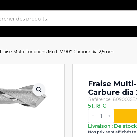
Fraise Multi-Fonctions Multi-V 90° Carbure dia 2,5mm
Fraise Multi
Carbure dia
Référence: 8090025
E
51,18
€
quantité
de
Fraise
Multi-
Livraison : De stoc
Fonctions
Nos prix sont affichés to
Multi-