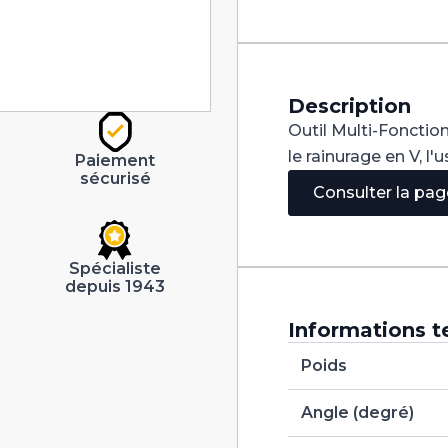
V
90°
Carbure
dia
2,5mm
Description
Outil Multi-Fonction
le rainurage en V, l
Paiement
sécurisé
Consulter la pa
Spécialiste
depuis 1943
Informations t
Poids
Angle (degré)