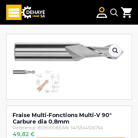
Search
for:
Fraise Multi-Fonctions Multi-V 90°
Carbure dia 0,8mm
Référence: 8090008
EAN: 5415344326764
49,82
€