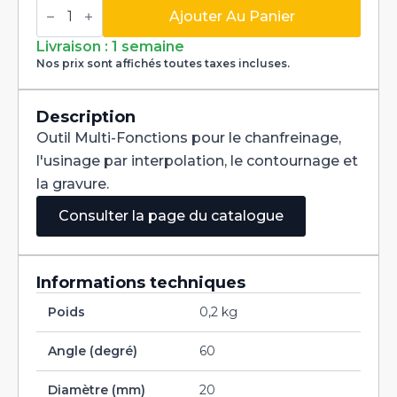
quantité
de
Ajouter Au Panier
Fraise
Multi-
Livraison : 1 semaine
Fonctions
Nos prix sont affichés toutes taxes incluses.
Multi-
V
60°
Carbure+
Description
Tialn
Outil Multi-Fonctions pour le chanfreinage,
dia
20mm
l'usinage par interpolation, le contournage et
la gravure.
Consulter la page du catalogue
Informations techniques
Poids
0,2 kg
Angle (degré)
60
Diamètre (mm)
20