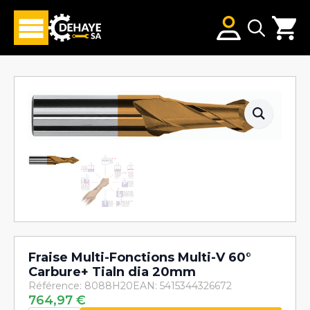
Search
for:
Fraise Multi-Fonctions Multi-V 60°
Carbure+ Tialn dia 20mm
Référence: 8088H20
EAN: 5415344326672
764,97
€