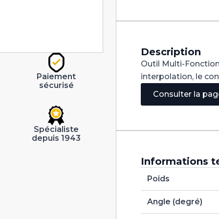
V
60°
Carbure+
Tialn
dia
1,8mm
Description
Outil Multi-Fonction
interpolation, le co
Paiement
sécurisé
Consulter la pa
Spécialiste
depuis 1943
Informations t
Poids
Angle (degré)