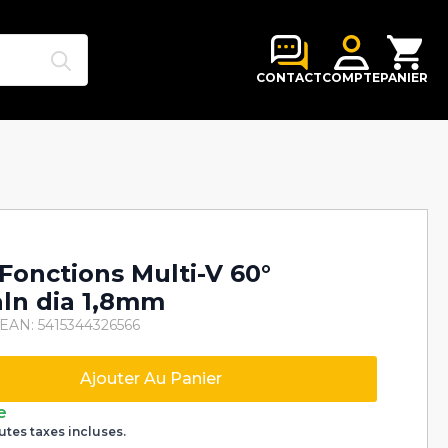
Search
for:
CONTACT
COMPTE
PANIER
-Fonctions Multi-V 60°
aln dia 1,8mm
EAN: 5415344326566
Ajouter Au Panier
e
utes taxes incluses.