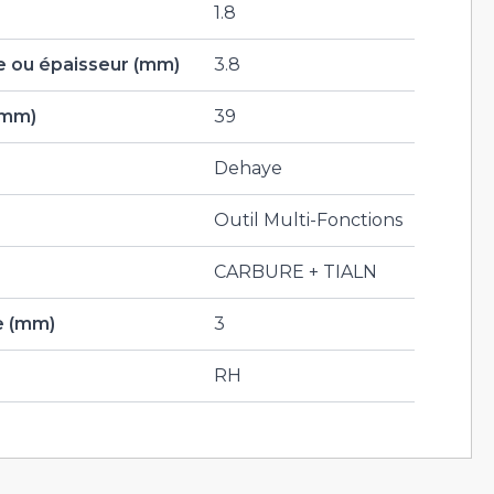
1.8
 ou épaisseur (mm)
3.8
(mm)
39
Dehaye
Outil Multi-Fonctions
CARBURE + TIALN
e (mm)
3
RH