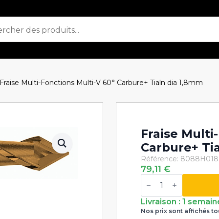
Fraise Multi-Fonctions Multi-V 60° Carbure+ Tialn dia 1,8mm
Fraise Multi
Carbure+ Ti
Référence: 8088H018
79,11
€
quantité
de
Fraise
Multi-
Livraison : 1 semain
Fonctions
Nos prix sont affichés to
Multi-