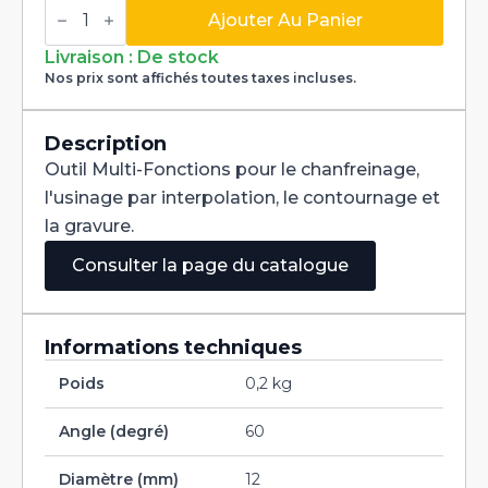
quantité
de
Ajouter Au Panier
Fraise
Multi-
Livraison : De stock
Fonctions
Nos prix sont affichés toutes taxes incluses.
Multi-
V
60°
Carbure
Description
dia
Outil Multi-Fonctions pour le chanfreinage,
12mm
l'usinage par interpolation, le contournage et
la gravure.
Consulter la page du catalogue
Informations techniques
Poids
0,2 kg
Angle (degré)
60
Diamètre (mm)
12