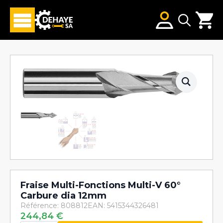
Search
for:
Fraise Multi-Fonctions Multi-V 60°
Carbure dia 12mm
Référence: 808812
EAN: 5415344326481
244,84
€