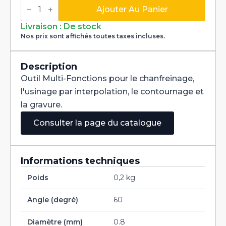
quantité
de
Ajouter Au Panier
Fraise
Multi-
Livraison : De stock
Fonctions
Nos prix sont affichés toutes taxes incluses.
Multi-
V
60°
Carbure
Description
dia
Outil Multi-Fonctions pour le chanfreinage,
0,8mm
l'usinage par interpolation, le contournage et
la gravure.
Consulter la page du catalogue
Informations techniques
Poids
0,2 kg
Angle (degré)
60
Diamètre (mm)
0.8