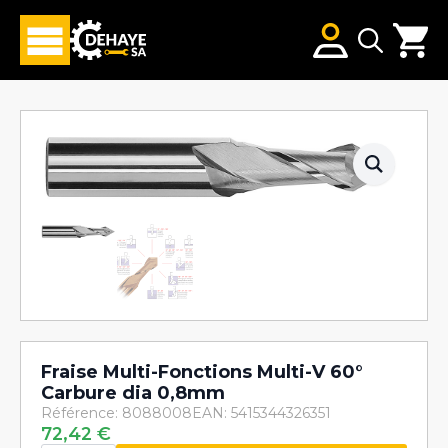
Search
for:
Fraise Multi-Fonctions Multi-V 60°
Carbure dia 0,8mm
Référence: 8088008
EAN: 5415344326351
72,42
€