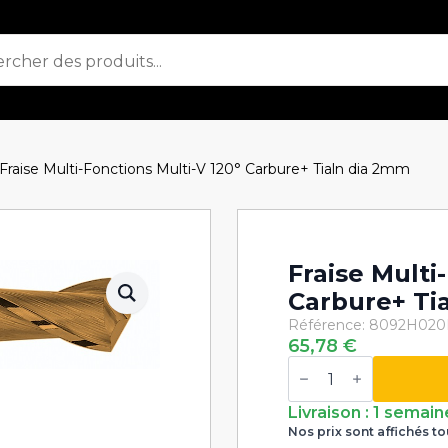
Fraise Multi-Fonctions Multi-V 120° Carbure+ Tialn dia 2mm
Fraise Multi
Carbure+ Ti
Référence: 8092H020
65,78
€
quantité
de
Fraise
Multi-
Livraison : 1 semain
Fonctions
Nos prix sont affichés to
Multi-