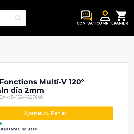
Search
for:
CONTACT
COMPTE
PANIER
-Fonctions Multi-V 120°
aln dia 2mm
EAN: 5415344327648
Ajouter Au Panier
e
utes taxes incluses.