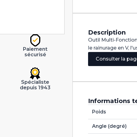
V
120°
Carbure+
Tialn
dia
2mm
Description
Outil Multi-Fonction
le rainurage en V, l
Paiement
sécurisé
Consulter la pa
Spécialiste
depuis 1943
Informations t
Poids
Angle (degré)