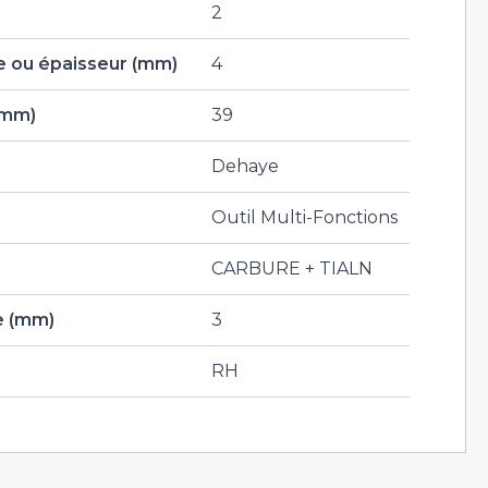
2
 ou épaisseur (mm)
4
(mm)
39
Dehaye
Outil Multi-Fonctions
CARBURE + TIALN
e (mm)
3
RH