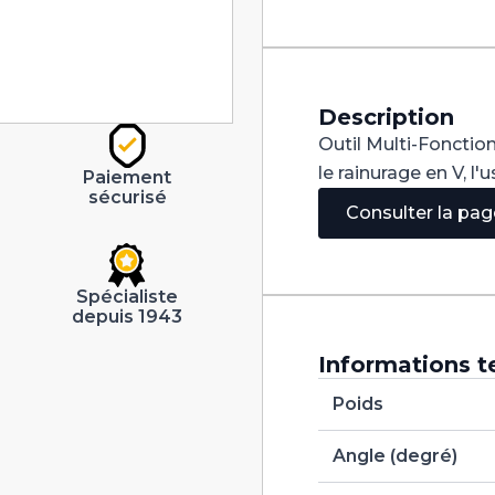
V
120°
Carbure
dia
8mm
Description
Outil Multi-Fonction
le rainurage en V, l
Paiement
sécurisé
Consulter la pa
Spécialiste
depuis 1943
Informations t
Poids
Angle (degré)