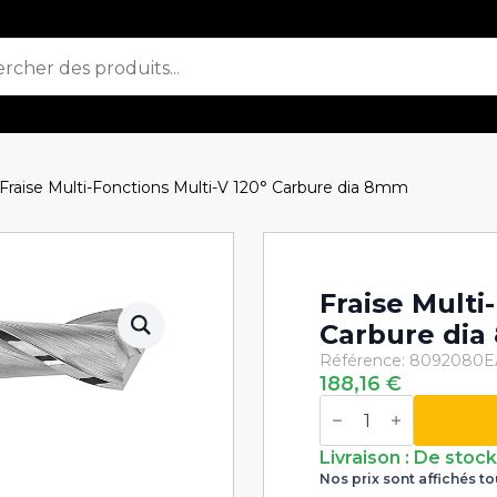
Fraise Multi-Fonctions Multi-V 120° Carbure dia 8mm
Fraise Multi
Carbure di
Référence: 8092080
E
188,16
€
quantité
de
Fraise
Multi-
Livraison : De stoc
Fonctions
Nos prix sont affichés to
Multi-