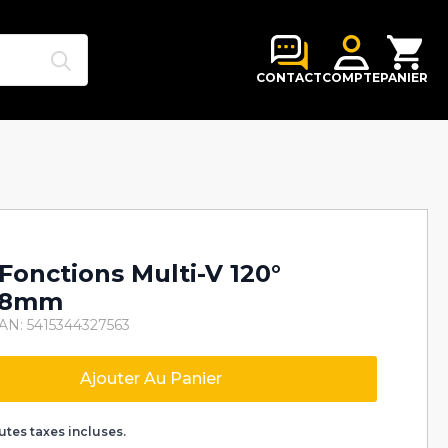
Search
for:
CONTACT
COMPTE
PANIER
-Fonctions Multi-V 120°
a 8mm
AN: 5415344327563
Ajouter Au Panier
k
utes taxes incluses.