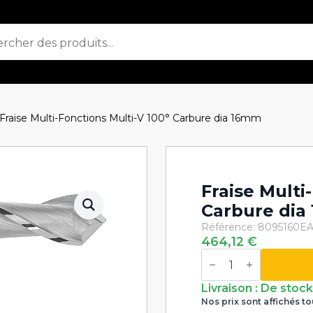
Fraise Multi-Fonctions Multi-V 100° Carbure dia 16mm
Fraise Multi
Carbure dia
Référence: 8095160
EA
464,12
€
quantité
de
Fraise
Multi-
Livraison : De stoc
Fonctions
Nos prix sont affichés to
Multi-