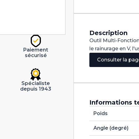
V
100°
Carbure
dia
16mm
Description
Outil Multi-Fonction
le rainurage en V, l
Paiement
sécurisé
Consulter la pa
Spécialiste
depuis 1943
Informations t
Poids
Angle (degré)