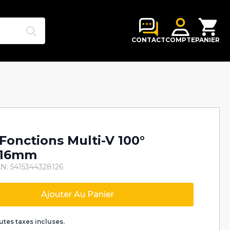
Search
for:
CONTACT
COMPTE
PANIER
-Fonctions Multi-V 100°
 16mm
N: 5415344328126
Ajouter Au Panier
k
utes taxes incluses.